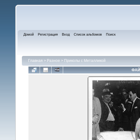
Домой
Регистрация
Вход
Список альбомов
Поиск
Главная
>
Разное
>
Приколы с Металликой
ФАЙ