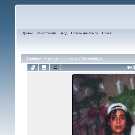
Домой
Регистрация
Вход
Список альбомов
Поиск
Главная
>
Разное
>
Приколы с Металликой
ФАЙ