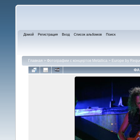
Домой
Регистрация
Вход
Список альбомов
Поиск
Главная
>
Фотографии с концертов Metallica
>
Europe by Requ
ФА