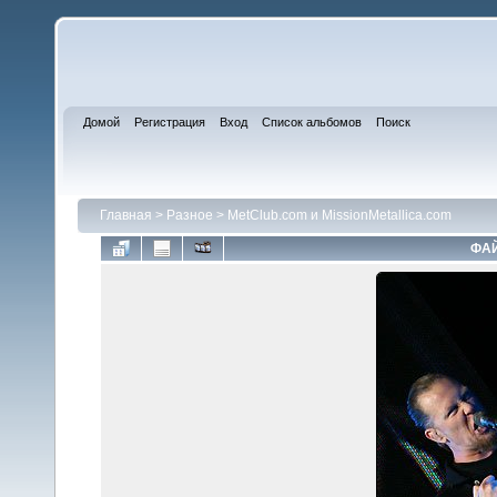
Домой
Регистрация
Вход
Список альбомов
Поиск
Главная
>
Разное
>
MetClub.com и MissionMetallica.com
ФАЙ