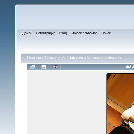
Домой
Регистрация
Вход
Список альбомов
Поиск
Главная
>
Разное
>
MetClub.com и MissionMetallica.com
ФАЙ