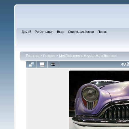
Домой
Регистрация
Вход
Список альбомов
Поиск
Главная
>
Разное
>
MetClub.com и MissionMetallica.com
ФАЙ