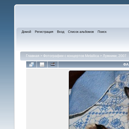
Домой
Регистрация
Вход
Список альбомов
Поиск
Главная
>
Фотографии с концертов Metallica
>
Лужники, 2007
ФА