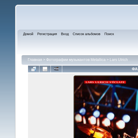
Домой
Регистрация
Вход
Список альбомов
Поиск
Главная
>
Фотографии музыкантов Metallica
>
Lars Ulrich
ФА