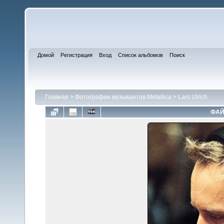
Домой
Регистрация
Вход
Список альбомов
Поиск
Главная
>
Фотографии музыкантов Metallica
>
Lars Ulrich
ФАЙ