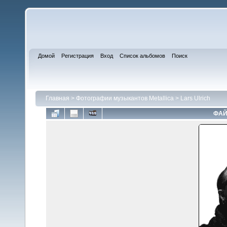
Домой
Регистрация
Вход
Список альбомов
Поиск
Главная
>
Фотографии музыкантов Metallica
>
Lars Ulrich
ФАЙ