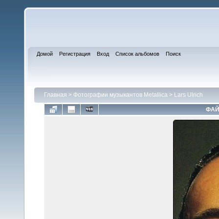
Домой
Регистрация
Вход
Список альбомов
Поиск
Главная
>
Фотографии музыкантов Metallica
>
Lars Ulrich
ФАЙ