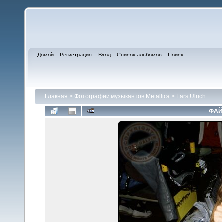
Домой
Регистрация
Вход
Список альбомов
Поиск
Главная
>
Фотографии музыкантов Metallica
>
Lars Ulrich
ФАЙ