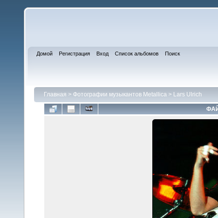
Домой
Регистрация
Вход
Список альбомов
Поиск
Главная
>
Фотографии музыкантов Metallica
>
Lars Ulrich
ФАЙ