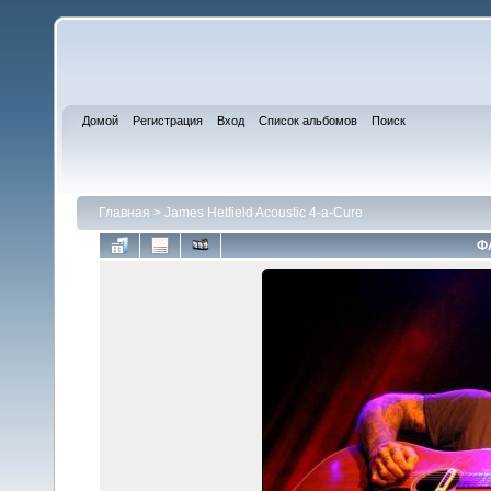
Домой
Регистрация
Вход
Список альбомов
Поиск
Главная
>
James Hetfield Acoustic 4-a-Cure
Ф