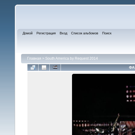
Домой
Регистрация
Вход
Список альбомов
Поиск
Главная
>
South America by Request 2014
ФА