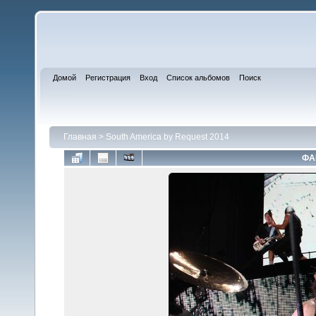
Домой
Регистрация
Вход
Список альбомов
Поиск
Главная
>
South America by Request 2014
ФА