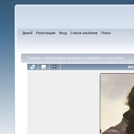
Домой
Регистрация
Вход
Список альбомов
Поиск
Главная
>
Фотографии музыкантов Metallica
>
Lars Ulrich
ФА