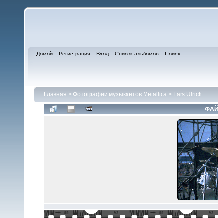
Домой
Регистрация
Вход
Список альбомов
Поиск
Главная
>
Фотографии музыкантов Metallica
>
Lars Ulrich
ФАЙ