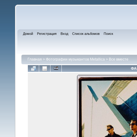
Домой
Регистрация
Вход
Список альбомов
Поиск
Главная
>
Фотографии музыкантов Metallica
>
Все вместе
ФА