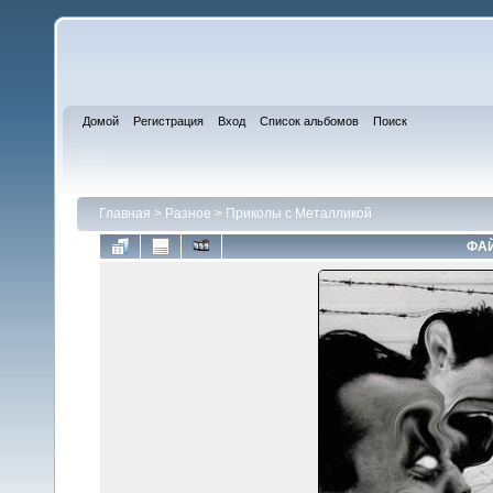
Домой
Регистрация
Вход
Список альбомов
Поиск
Главная
>
Разное
>
Приколы с Металликой
ФАЙ