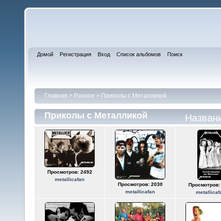
Домой
Регистрация
Вход
Список альбомов
Поиск
Главная
>
Разное
>
Приколы с Металликой
Приколы с Металликой
Назван
Просмотров: 2492
metallicafan
Просмотров: 2030
Просмотров:
metallicafan
metallicaf