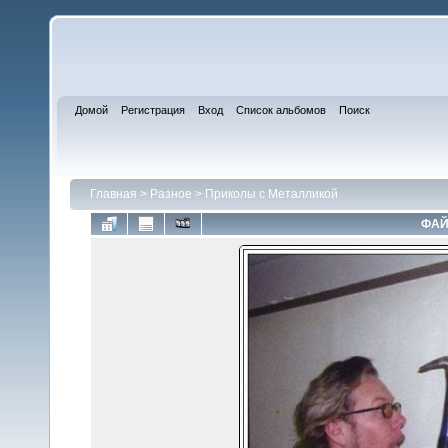
Домой
Регистрация
Вход
Список альбомов
Поиск
Главная
>
Разное
>
Приколы с Металликой
ФАЙ