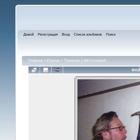
Домой
Регистрация
Вход
Список альбомов
Поиск
Главная
>
Разное
>
Приколы с Металликой
ФАЙ