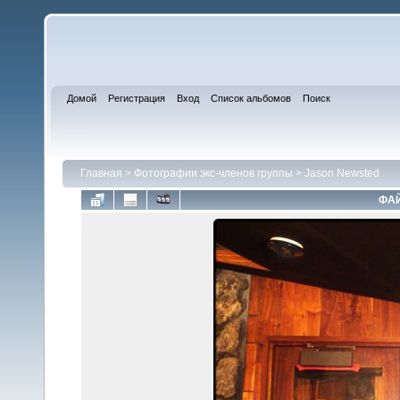
Домой
Регистрация
Вход
Список альбомов
Поиск
Главная
>
Фотографии экс-членов группы
>
Jason Newsted
ФАЙ