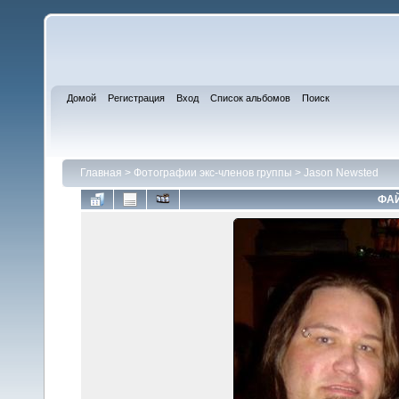
Домой
Регистрация
Вход
Список альбомов
Поиск
Главная
>
Фотографии экс-членов группы
>
Jason Newsted
ФАЙ