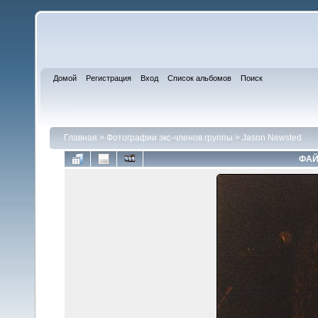
Домой
Регистрация
Вход
Список альбомов
Поиск
Главная
>
Фотографии экс-членов группы
>
Jason Newsted
ФАЙ