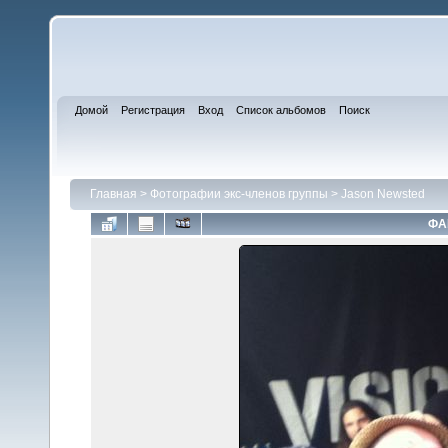
Домой
Регистрация
Вход
Список альбомов
Поиск
Главная
>
Фотографии экс-членов группы
>
Jason Newsted
ФА