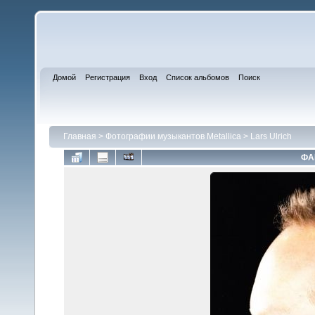
Домой
Регистрация
Вход
Список альбомов
Поиск
Главная
>
Фотографии музыкантов Metallica
>
Lars Ulrich
ФА