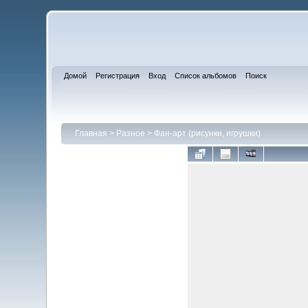
Домой
Регистрация
Вход
Список альбомов
Поиск
Главная
>
Разное
>
Фан-арт (рисунки, игрушки)