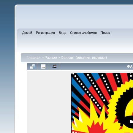
Домой
Регистрация
Вход
Список альбомов
Поиск
Главная
>
Разное
>
Фан-арт (рисунки, игрушки)
ФА