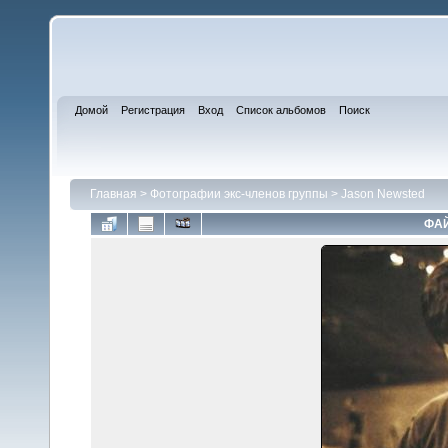
Домой
Регистрация
Вход
Список альбомов
Поиск
Главная
>
Фотографии экс-членов группы
>
Jason Newsted
ФАЙ