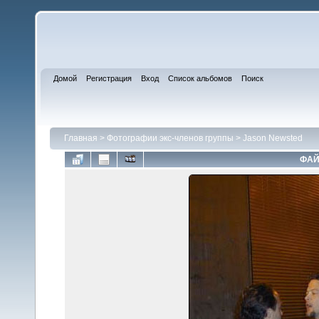
Домой
Регистрация
Вход
Список альбомов
Поиск
Главная
>
Фотографии экс-членов группы
>
Jason Newsted
ФАЙ