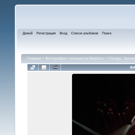
Домой
Регистрация
Вход
Список альбомов
Поиск
Главная
>
Фотографии с концертов Metallica
>
Chicago, Januar
ФА