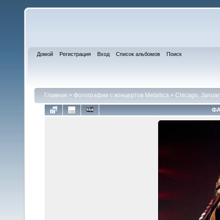
Домой
Регистрация
Вход
Список альбомов
Поиск
Главная
>
Фотографии с концертов Metallica
>
Chicago, Januar
ФА