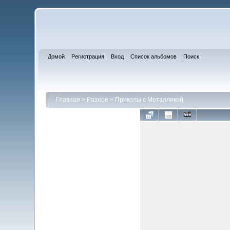
Домой
Регистрация
Вход
Список альбомов
Поиск
Главная
>
Разное
>
Приколы с Металликой