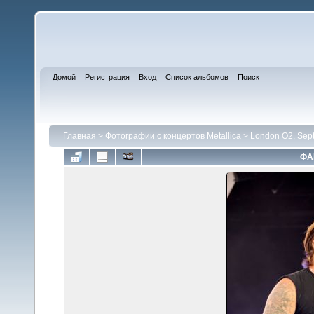
Домой
Регистрация
Вход
Список альбомов
Поиск
Главная
>
Фотографии с концертов Metallica
>
London O2, Sep
ФА