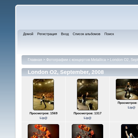
Домой
Регистрация
Вход
Список альбомов
Поиск
Главная
>
Фотографии с концертов Metallica
>
London O2, Sep
London O2, September, 2008
Просмотров:
Lip@
Просмотров: 1569
Просмотров: 1317
Lip@
Lip@