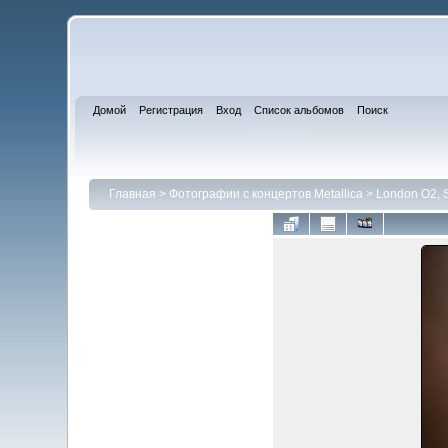
Домой
Регистрация
Вход
Список альбомов
Поиск
Главная
>
Фотографии с концертов Metallica
>
London O2, 