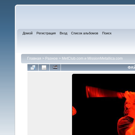
Домой
Регистрация
Вход
Список альбомов
Поиск
Главная
>
Разное
>
MetClub.com и MissionMetallica.com
ФАЙ