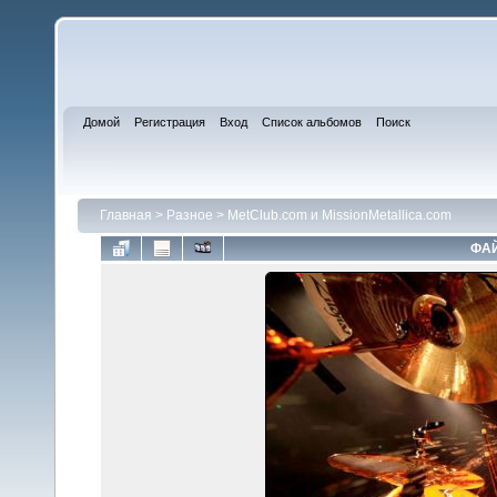
Домой
Регистрация
Вход
Список альбомов
Поиск
Главная
>
Разное
>
MetClub.com и MissionMetallica.com
ФАЙ