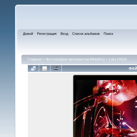
Домой
Регистрация
Вход
Список альбомов
Поиск
Главная
>
Фотографии музыкантов Metallica
>
Lars Ulrich
ФАЙ