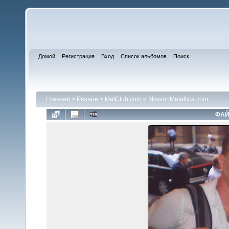
Домой
Регистрация
Вход
Список альбомов
Поиск
Главная
>
Разное
>
MetClub.com и MissionMetallica.com
ФАЙ