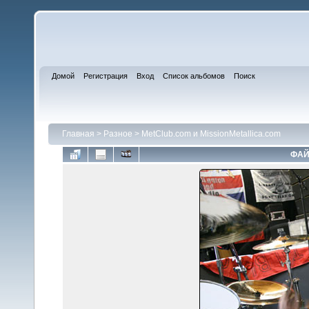
Домой
Регистрация
Вход
Список альбомов
Поиск
Главная
>
Разное
>
MetClub.com и MissionMetallica.com
ФАЙ