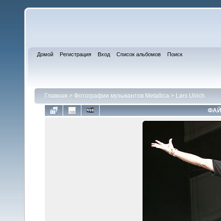
Домой
Регистрация
Вход
Список альбомов
Поиск
Главная
>
Фотографии музыкантов Metallica
>
Lars Ulrich
ФАЙ