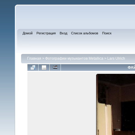
Домой
Регистрация
Вход
Список альбомов
Поиск
Главная
>
Фотографии музыкантов Metallica
>
Lars Ulrich
ФАЙ