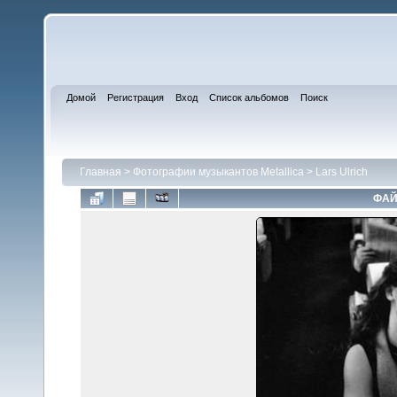
Домой
Регистрация
Вход
Список альбомов
Поиск
Главная
>
Фотографии музыкантов Metallica
>
Lars Ulrich
ФАЙ