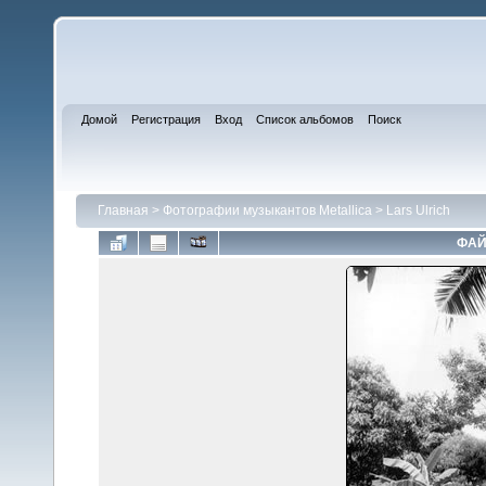
Домой
Регистрация
Вход
Список альбомов
Поиск
Главная
>
Фотографии музыкантов Metallica
>
Lars Ulrich
ФАЙ