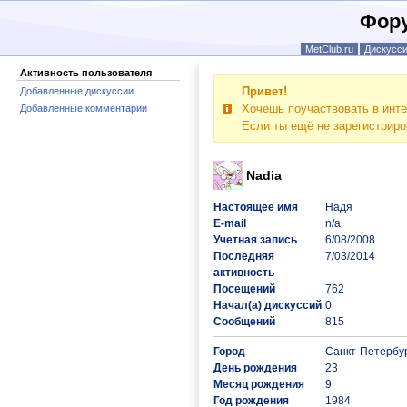
Фору
MetClub.ru
Дискусс
Активность пользователя
Привет!
Добавленные дискуссии
Хочешь поучаствовать в инте
Добавленные комментарии
Если ты ещё не зарегистрир
Nadia
Настоящее имя
Надя
E-mail
n/a
Учетная запись
6/08/2008
Последняя
7/03/2014
активность
Посещений
762
Начал(а) дискуссий
0
Сообщений
815
Город
Санкт-Петербу
День рождения
23
Месяц рождения
9
Год рождения
1984