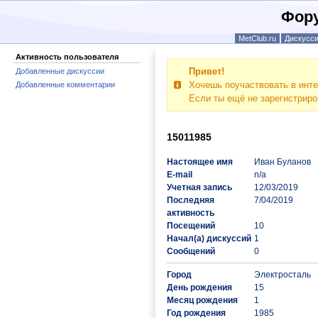
Фору
MetClub.ru
Дискусс
Активность пользователя
Привет!
Добавленные дискуссии
Хочешь поучаствовать в инте
Добавленные комментарии
Если ты ещё не зарегистрир
15011985
Настоящее имя
Иван Буланов
E-mail
n/a
Учетная запись
12/03/2019
Последняя
7/04/2019
активность
Посещений
10
Начал(а) дискуссий
1
Сообщений
0
Город
Электросталь
День рождения
15
Месяц рождения
1
Год рождения
1985