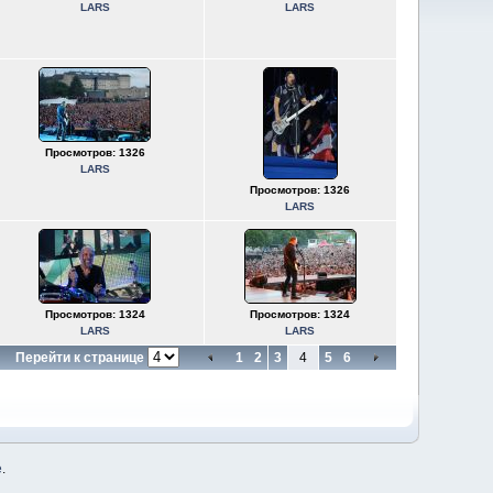
LARS
LARS
Просмотров: 1326
LARS
Просмотров: 1326
LARS
Просмотров: 1324
Просмотров: 1324
LARS
LARS
Перейти к странице
1
2
3
4
5
6
е
.